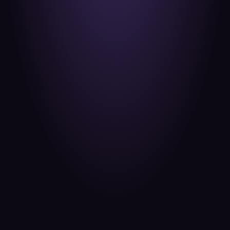
Creator
Production musicale régulière
10€ / mois
En paiement mensualisé
Fonctionnalités
Lecteur multipistes intégré
Téléchargement des originaux
Écoute sans compte
Accès aux fonctionnalités bêta
Pas d'éditeurs supplémentaires
Pas d'explorateur de fichier
Pas de support prioritaire
Stockage
20 GO
 de stockage pour organiser 
vos transferts
Possibilités
15 
transfers par mois
24 pistes
 par transfert