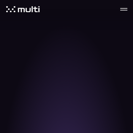
Nos plans
Multi is a tool designed to simplify the sending and 
listening experience of your multitracks deliveries. 
Use Multi for free. Upgrade to increase limits.