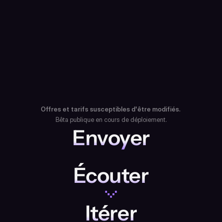
70 GO
 de stockage pour organiser 
vos transferts
Possibilités
Transferts 
illimités
48 pistes
 par transfert
15 GO
 par transfert
Liens disponibles jusqu'à 
1 an
Commencer
Offres et tarifs susceptibles d'être modifiés.
Bêta publique en cours de déploiement.
Envoyer
Écouter
Itérer