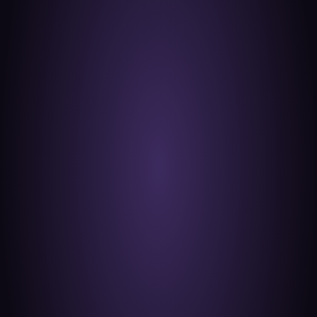
Starter
Usage léger et ponctuel
Gratuit
Fonctionnalités
Lecteur multipistes intégré
Téléchargement des originaux
Écoute sans compte
Pas d'accès aux fonctions tests
Pas d'éditeurs supplémentaires
Pas d'explorateur de fichier
Pas de support prioritaire
Stockage
Pas de stockage disponible pour 
des liens permanents 
Possibilités
3
 transfers par mois
8 pistes
 par transfert
1 GO
 par transfert
Liens disponibles jusqu'à 
7 jours
Commencer